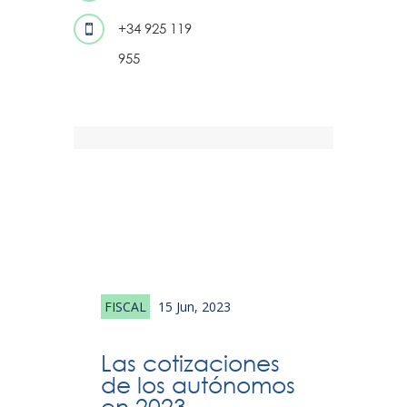
+34 925 119

955
 Jun,
FISCAL
15 Jun, 2023
PRO
202
Las cotizaciones
ón
Nu
de los autónomos
de
en 2023