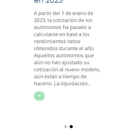
co
A partir del 1 de enero de
2022
2023, la cotización de los
El 
ey
autónomos ha pasado a
se 
calcularse en base a los
11/2
rendimientos netos
Gen
n
obtenidos durante el año.
Tel
Aquellos autónomos que
entr
aún no han ajustado su
sig
 el
cotización al nuevo modelo,
pub
aún están a tiempo de
apa
 la
hacerlo. La liquidación...
Disp
Ley 
+
+