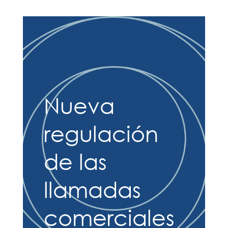
Nueva
regulación
de las
llamadas
comerciales