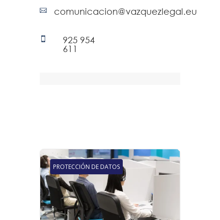
comunicacion@vazquezlegal.eu

925 954

611
PROTECCIÓN DE DATOS