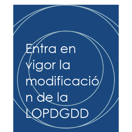
Entra en
vigor la
modificació
n de la
LOPDGDD