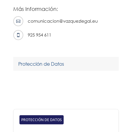
Más Información:
comunicacion@vazquezlegal.eu

925 954 611

Protección de Datos
PROTECCIÓN DE DATOS